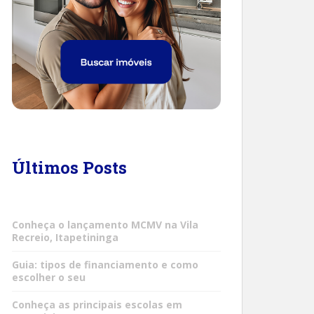
Últimos Posts
Conheça o lançamento MCMV na Vila
Recreio, Itapetininga
Guia: tipos de financiamento e como
escolher o seu
Conheça as principais escolas em